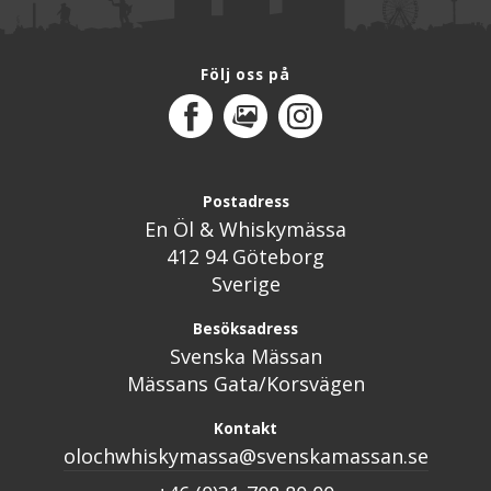
Följ oss på
Facebook
MediaPortal
Instagram
Postadress
En Öl & Whiskymässa
412 94 Göteborg
Sverige
Besöksadress
Svenska Mässan
Mässans Gata/Korsvägen
Kontakt
olochwhiskymassa@svenskamassan.se