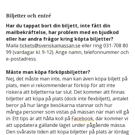
Biljetter och entré
Har du tappat bort din biljett, inte fått din
mailbekräftelse, har problem med en bjudkod
eller har andra frågor kring köpta biljetter?
Maila
tickets@svenskamassan.se
eller ring 031-708 80
99 (vardagar kl. 9-12). Ange namn, telefonnummer och
e-postadress.
Måste man köpa förköpsbiljetter?
Nej, det måste man inte, man kan även köpa biljett på
plats, men vi rekommenderar förköp för att inte
riskera att biljetterna tar slut. Det kommer att finnas
biljetter att köpa på plats (dock inte flexbiljett), antalet
beror på hur länge besökarna stannar och hur
många personer som vistas på mässan när man vill gå
in. Ett tips är att hålla koll på
Facebook
, där kommer vi
att uppdatera gällande läget under pågående mässa.
Den svåraste tiden att köpa biljetter på plats är lördag