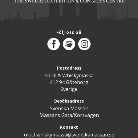
Följ oss på
Facebook
MediaPortal
Instagram
Postadress
En Öl & Whiskymässa
412 94 Göteborg
Sverige
Besöksadress
Svenska Mässan
Mässans Gata/Korsvägen
Kontakt
olochwhiskymassa@svenskamassan.se