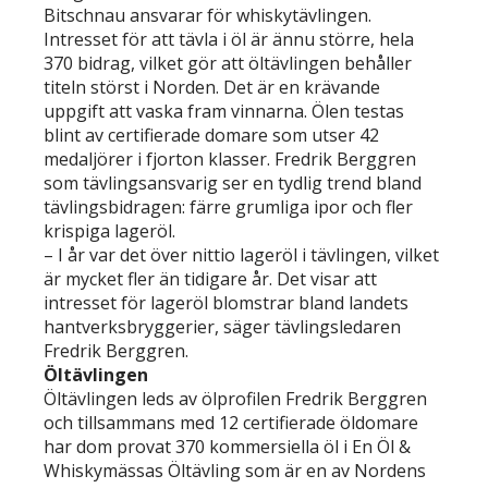
Bitschnau ansvarar för whiskytävlingen.
Intresset för att tävla i öl är ännu större, hela
370 bidrag, vilket gör att öltävlingen behåller
titeln störst i Norden. Det är en krävande
uppgift att vaska fram vinnarna. Ölen testas
blint av certifierade domare som utser 42
medaljörer i fjorton klasser. Fredrik Berggren
som tävlingsansvarig ser en tydlig trend bland
tävlingsbidragen: färre grumliga ipor och fler
krispiga lageröl.
– I år var det över nittio lageröl i tävlingen, vilket
är mycket fler än tidigare år. Det visar att
intresset för lageröl blomstrar bland landets
hantverksbryggerier, säger tävlingsledaren
Fredrik Berggren.
Öltävlingen
Öltävlingen leds av ölprofilen Fredrik Berggren
och tillsammans med 12 certifierade öldomare
har dom provat 370 kommersiella öl i En Öl &
Whiskymässas Öltävling som är en av Nordens