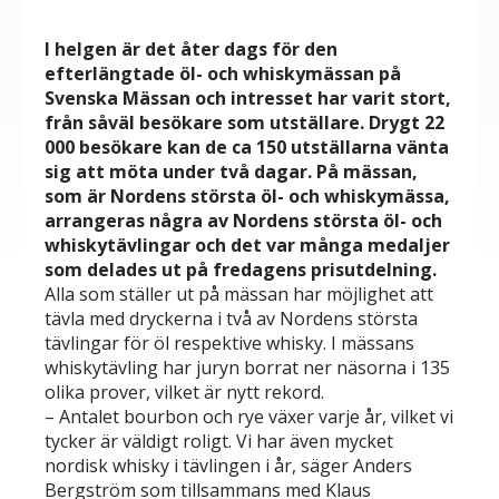
I helgen är det åter dags för den
efterlängtade öl- och whiskymässan på
Svenska Mässan och intresset har varit stort,
från såväl besökare som utställare.
Drygt 22
000 besökare kan de ca 150 utställarna vänta
sig att möta under två dagar.
På mässan,
som är Nordens största öl- och whiskymässa,
arrangeras några av Nordens största öl- och
whiskytävlingar och det var många medaljer
som delades ut på fredagens prisutdelning.
Alla som ställer ut på mässan har möjlighet att
tävla med dryckerna i två av Nordens största
tävlingar för öl respektive whisky. I mässans
whiskytävling har juryn borrat ner näsorna i 135
olika prover, vilket är nytt rekord.
– Antalet bourbon och rye växer varje år, vilket vi
tycker är väldigt roligt. Vi har även mycket
nordisk whisky i tävlingen i år, säger Anders
Bergström som tillsammans med Klaus