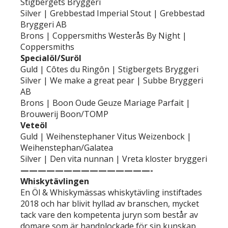
Stigbergets Bryggeri
Silver | Grebbestad Imperial Stout | Grebbestad
Bryggeri AB
Brons | Coppersmiths Westerås By Night |
Coppersmiths
Specialöl/Suröl
Guld | Côtes du Ringôn | Stigbergets Bryggeri
Silver | We make a great pear | Subbe Bryggeri
AB
Brons | Boon Oude Geuze Mariage Parfait |
Brouwerij Boon/TOMP
Veteöl
Guld | Weihenstephaner Vitus Weizenbock |
Weihenstephan/Galatea
Silver | Den vita nunnan | Vreta kloster bryggeri
———————————————-
Whiskytävlingen
En Öl & Whiskymässas whiskytävling instiftades
2018 och har blivit hyllad av branschen, mycket
tack vare den kompetenta juryn som består av
domare som är handplockade för sin kunskap