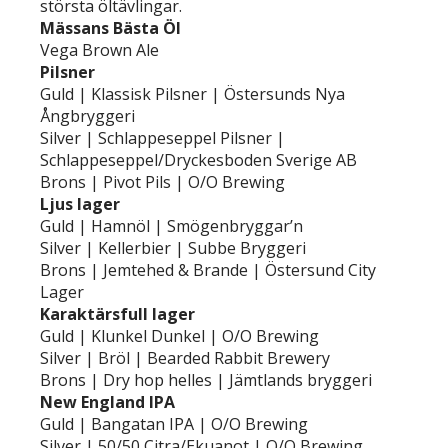
största öltävlingar.
Mässans Bästa Öl
Vega Brown Ale
Pilsner
Guld | Klassisk Pilsner | Östersunds Nya
Ångbryggeri
Silver | Schlappeseppel Pilsner |
Schlappeseppel/Dryckesboden Sverige AB
Brons | Pivot Pils | O/O Brewing
Ljus lager
Guld | Hamnöl | Smögenbryggar’n
Silver | Kellerbier | Subbe Bryggeri
Brons | Jemtehed & Brande | Östersund City
Lager
Karaktärsfull lager
Guld | Klunkel Dunkel | O/O Brewing
Silver | Bröl | Bearded Rabbit Brewery
Brons | Dry hop helles | Jämtlands bryggeri
New England IPA
Guld | Bangatan IPA | O/O Brewing
Silver | 50/50 Citra/Ekuanot | O/O Brewing