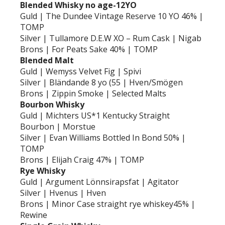
Blended Whisky no age-12YO
Guld | The Dundee Vintage Reserve 10 YO 46% |
TOMP
Silver | Tullamore D.E.W XO – Rum Cask | Nigab
Brons | For Peats Sake 40% | TOMP
Blended Malt
Guld | Wemyss Velvet Fig | Spivi
Silver | Bländande 8 yo (55 | Hven/Smögen
Brons | Zippin Smoke | Selected Malts
Bourbon Whisky
Guld | Michters US*1 Kentucky Straight
Bourbon | Morstue
Silver | Evan Williams Bottled In Bond 50% |
TOMP
Brons | Elijah Craig 47% | TOMP
Rye Whisky
Guld | Argument Lönnsirapsfat | Agitator
Silver | Hvenus | Hven
Brons | Minor Case straight rye whiskey45% |
Rewine