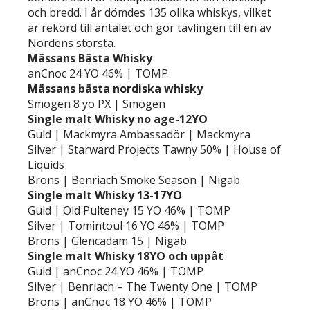
och bredd. I år dömdes 135 olika whiskys, vilket
är rekord till antalet och gör tävlingen till en av
Nordens största.
Mässans Bästa Whisky
anCnoc 24 YO 46% | TOMP
Mässans bästa nordiska whisky
Smögen 8 yo PX | Smögen
Single malt Whisky no age-12YO
Guld | Mackmyra Ambassadör | Mackmyra
Silver | Starward Projects Tawny 50% | House of
Liquids
Brons | Benriach Smoke Season | Nigab
Single malt Whisky 13-17YO
Guld | Old Pulteney 15 YO 46% | TOMP
Silver | Tomintoul 16 YO 46% | TOMP
Brons | Glencadam 15 | Nigab
Single malt Whisky 18YO och uppåt
Guld | anCnoc 24 YO 46% | TOMP
Silver | Benriach – The Twenty One | TOMP
Brons | anCnoc 18 YO 46% | TOMP