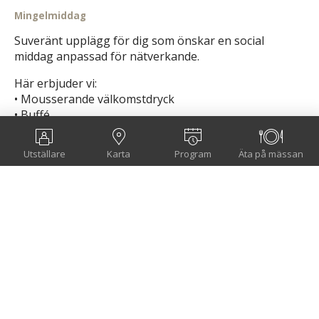
Mingelmiddag
Suveränt upplägg för dig som önskar en social
middag anpassad för nätverkande.
Här erbjuder vi:
• Mousserande välkomstdryck
• Buffé
• Två glas öl/vin/alkoholfritt
Utställare
Karta
Program
Äta på mässan
Allt serveras stående till era gäster.
Längd: 2 timmar
Scroll
Skicka förfrågan
till
topp